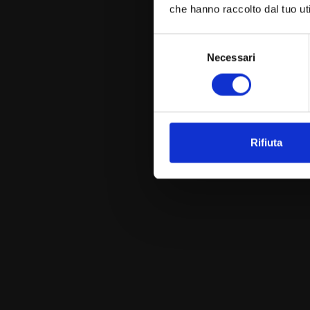
che hanno raccolto dal tuo uti
Selezione
Necessari
del
consenso
Ogni giorno, dal 1851
di un patrimonio
Rifiuta