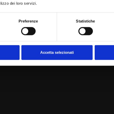
lizzo dei loro servizi.
Preferenze
Statistiche
, lavoriamo e onoriamo la terra che coltiviamo. Co
 unico e comune, che dobbiamo trasmettere alle ge
Accetta selezionati